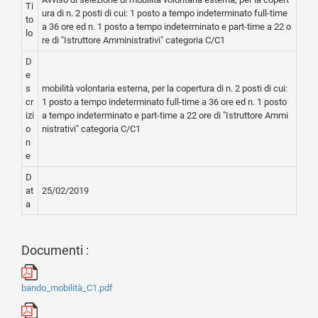
Ti
ura di n. 2 posti di cui: 1 posto a tempo indeterminato full-time
to
a 36 ore ed n. 1 posto a tempo indeterminato e part-time a 22 o
lo
re di "Istruttore Amministrativi" categoria C/C1
D
e
s
mobilità volontaria esterna, per la copertura di n. 2 posti di cui:
cr
1 posto a tempo indeterminato full-time a 36 ore ed n. 1 posto
izi
a tempo indeterminato e part-time a 22 ore di "Istruttore Ammi
o
nistrativi" categoria C/C1
n
e
D
at
25/02/2019
a
Documenti :
bando_mobilità_C1.pdf